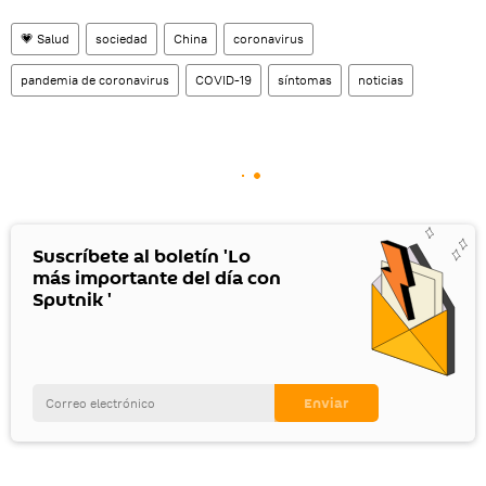
💗 Salud
sociedad
China
coronavirus
pandemia de coronavirus
COVID-19
síntomas
noticias
Suscríbete al boletín 'Lo
más importante del día con
Sputnik '