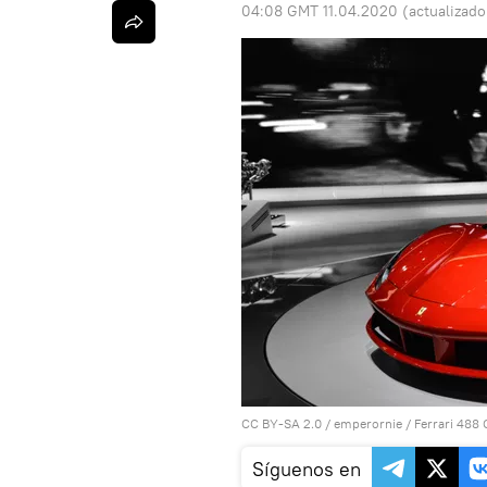
04:08 GMT 11.04.2020
(actualizad
CC BY-SA 2.0
/
emperornie
/
Ferrari 488
Síguenos en