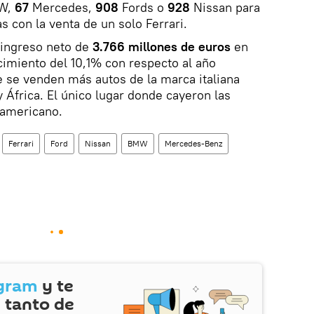
W,
67
Mercedes,
908
Fords o
928
Nissan para
s con la venta de un solo Ferrari.
ingreso neto de
3.766 millones de euros
en
cimiento del 10,1% con respecto al año
e se venden más autos de la marca italiana
 África. El único lugar donde cayeron las
 americano.
Ferrari
Ford
Nissan
BMW
Mercedes-Benz
gram
y te
 tanto de