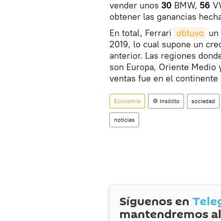
vender unos
30
BMW,
56
V
obtener las ganancias hecha
En total, Ferrari
obtuvo
un 
2019, lo cual supone un cre
anterior. Las regiones dond
son Europa, Oriente Medio y
ventas fue en el continente
Economía
💢 Insólito
sociedad
noticias
Síguenos en
Tele
mantendremos al