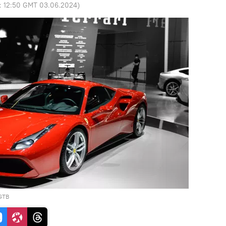
o:
12:50 GMT 03.06.2024
)
 GTB