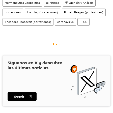
Hermenéutica Geopolítica
✒️ Firmas
💬 Opinión y Análisis
portaviones
Liaoning (portaviones)
Ronald Reagan (portaviones)
Theodore Roosevelt (portaviones)
coronavirus
EEUU
Síguenos en
X
y descubre
las últimas noticias.
Seguir