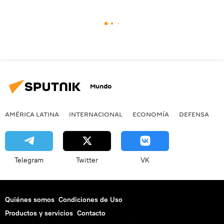
Mundo
AMÉRICA LATINA
INTERNACIONAL
ECONOMÍA
DEFENSA
M
Telegram
Twitter
VK
Quiénes somos
Condiciones de Uso
Productos y servicios
Contacto