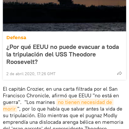
Defensa
¿Por qué EEUU no puede evacuar a toda
la tripulación del USS Theodore
Roosevelt?
2 de abril 2020, 17:26 GMT
El capitán Crozier, en una carta filtrada por el San
Francisco Chronicle, afirmó que EEUU "no está en
guerra". "Los marines
no tienen necesidad de 
morir
", por lo que había que salvar antes la vida de
su tripulación. Ello mientras que el pugnaz Modly
emprendía una dislocada arenga bélica en memoria
del 'gran garrote' del expresidente Theodore