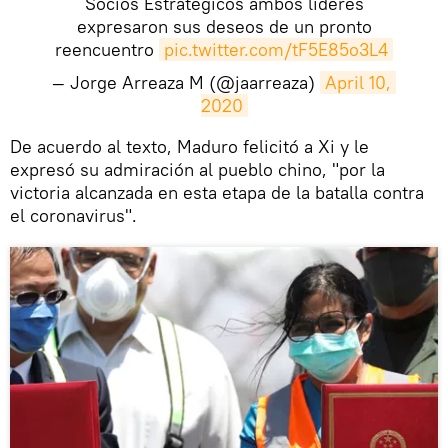
Socios Estratégicos ambos líderes
expresaron sus deseos de un pronto
reencuentro
pic.twitter.com/tF5E85o3L4
— Jorge Arreaza M (@jaarreaza)
April 10, 
2020
​De acuerdo al texto, Maduro felicitó a Xi y le
expresó su admiración al pueblo chino, "por la
victoria alcanzada en esta etapa de la batalla contra
el coronavirus".