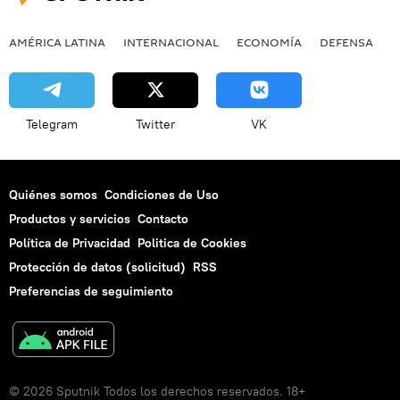
AMÉRICA LATINA
INTERNACIONAL
ECONOMÍA
DEFENSA
M
Telegram
Twitter
VK
Quiénes somos
Condiciones de Uso
Productos y servicios
Contacto
Política de Privacidad
Politica de Cookies
Protección de datos (solicitud)
RSS
Preferencias de seguimiento
© 2026 Sputnik Todos los derechos reservados. 18+