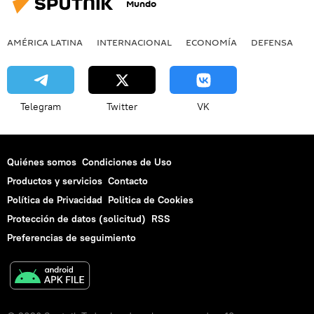
Mundo
AMÉRICA LATINA
INTERNACIONAL
ECONOMÍA
DEFENSA
M
Telegram
Twitter
VK
Quiénes somos
Condiciones de Uso
Productos y servicios
Contacto
Política de Privacidad
Politica de Cookies
Protección de datos (solicitud)
RSS
Preferencias de seguimiento