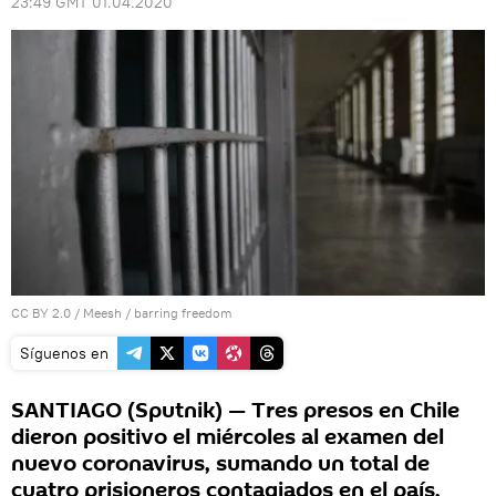
23:49 GMT 01.04.2020
CC BY 2.0
/
Meesh
/
barring freedom
Síguenos en
SANTIAGO (Sputnik) — Tres presos en Chile
dieron positivo el miércoles al examen del
nuevo coronavirus, sumando un total de
cuatro prisioneros contagiados en el país,