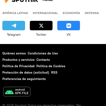
AMÉRICA LATINA
INTERNACIONAL
ECONOMÍA
DEFENSA
M
Telegram
Twitter
VK
Quiénes somos
Condiciones de Uso
Productos y servicios
Contacto
Política de Privacidad
Politica de Cookies
Protección de datos (solicitud)
RSS
Preferencias de seguimiento
© 2026 Sputnik Todos los derechos reservados. 18+