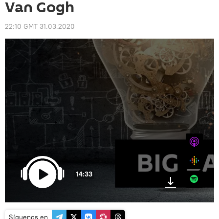
Van Gogh
22:10 GMT 31.03.2020
iTunes
Google
14:33
Spotify
Síguenos en