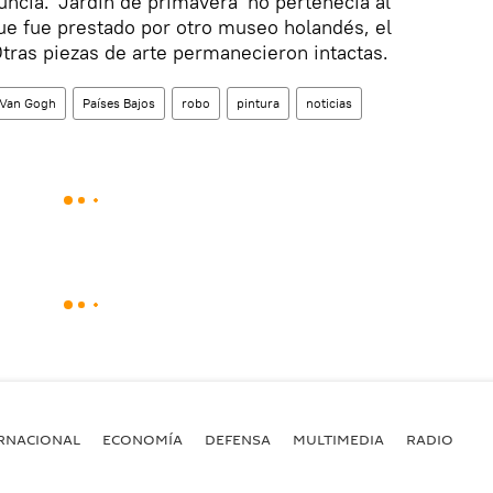
uncia. 'Jardín de primavera' no pertenecía al
ue fue prestado por otro museo holandés, el
Otras piezas de arte permanecieron intactas.
 Van Gogh
Países Bajos
robo
pintura
noticias
RNACIONAL
ECONOMÍA
DEFENSA
MULTIMEDIA
RADIO