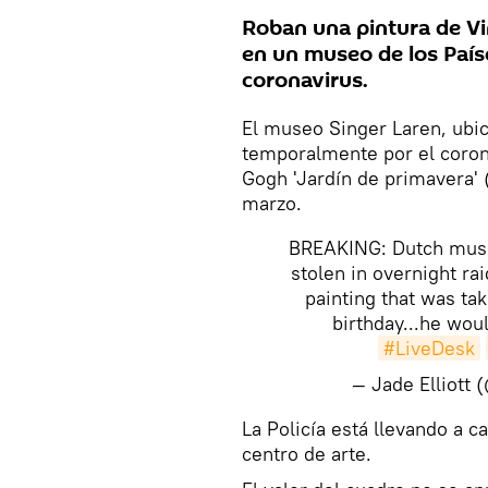
Roban una pintura de V
en un museo de los País
coronavirus.
El museo Singer Laren, ubi
temporalmente por el corona
Gogh 'Jardín de primavera' 
marzo.
BREAKING: Dutch muse
stolen in overnight ra
painting that was tak
birthday...he wou
#LiveDesk
— Jade Elliott
​La Policía está llevando a c
centro de arte.