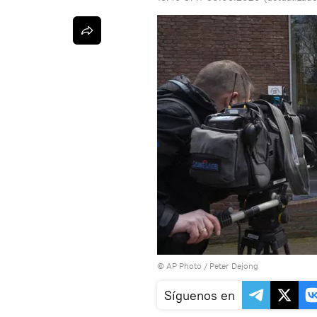
© AP Photo / Peter Dejong
Síguenos en