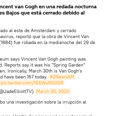
incent van Gogh en una redada nocturna
es Bajos que está cerrado debido al
cado al este de Amsterdam y cerrado
virus, reportó que la obra de Vincent Van
(1884) fue robada en la medianoche del 29 de
um says Vincent Van Gogh painting was
id. Reports say it was his "Spring Garden"
en. Ironically, March 30th is Van Gogh's
ld have been 167 today.
#2NewsAM
pic.twitter.com/19XWuN00GR
 (@JadeElliottTV)
March 30, 2020
abo una investigación sobre la irrupción al