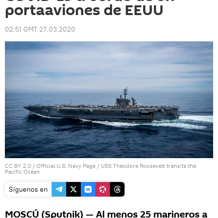
portaaviones de EEUU
02:51 GMT 27.03.2020
CC BY 2.0
/
Official U.S. Navy Page
/
USS Theodore Roosevelt transits the
Pacific Ocean
Síguenos en
MOSCÚ (Sputnik) — Al menos 25 marineros a