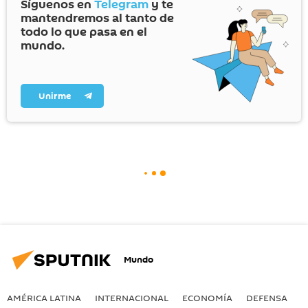
Síguenos en
Telegram
y te
mantendremos al tanto de
todo lo que pasa en el
mundo.
Unirme
Mundo
AMÉRICA LATINA
INTERNACIONAL
ECONOMÍA
DEFENSA
M