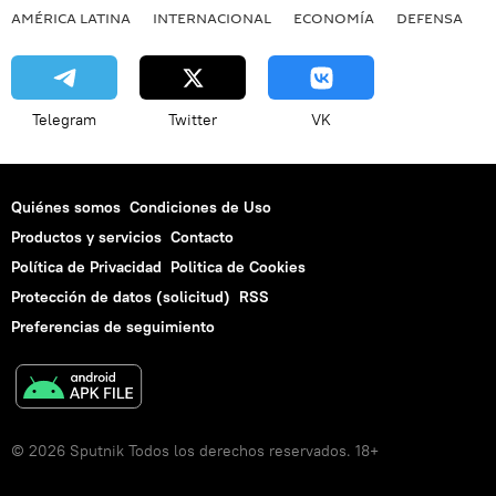
AMÉRICA LATINA
INTERNACIONAL
ECONOMÍA
DEFENSA
M
Telegram
Twitter
VK
Quiénes somos
Condiciones de Uso
Productos y servicios
Contacto
Política de Privacidad
Politica de Cookies
Protección de datos (solicitud)
RSS
Preferencias de seguimiento
© 2026 Sputnik Todos los derechos reservados. 18+