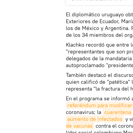
El diplomático uruguayo obtu
Exteriores de Ecuador, Marí
los de México y Argentina. 
de los 34 miembros del or
Klachko recordó que entre 
"representantes que son pro
delegados de la mandataria 
autoproclamado "presidente
También destacó el discurs
quien calificó de "patética"
representa "la fractura del 
En el programa se informó a
referéndum para modificar 
coronavirus; la
cuarentena
aumento de infectados
y v
de vacunas
contra el corona
líder social colombiano Mar