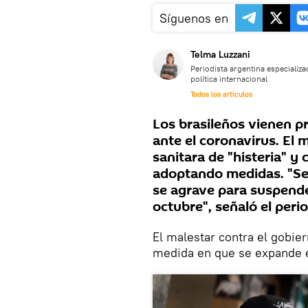
Síguenos en
Telma Luzzani
Periodista argentina especializa
política internacional
Todos los artículos
Los brasileños vienen pr
ante el coronavirus. El 
sanitara de "histeria" y
adoptando medidas. "Se 
se agrave para suspende
octubre", señaló el perio
El malestar contra el gobie
medida en que se expande e