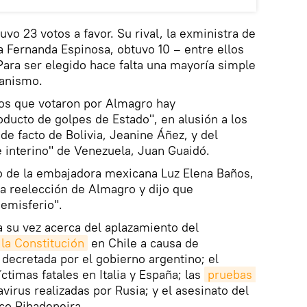
vo 23 votos a favor. Su rival, la exministra de
a Fernanda Espinosa, obtuvo 10 – entre ellos
Para ser elegido hace falta una mayoría simple
ganismo.
los que votaron por Almagro hay
ducto de golpes de Estado", en alusión a los
de facto de Bolivia, Jeanine Áñez, y del
 interino" de Venezuela, Juan Guaidó.
o de la embajadora mexicana Luz Elena Baños,
 la reelección de Almagro y dijo que
hemisferio".
 su vez acerca del aplazamiento del
la Constitución
en Chile a causa de
decretada por el gobierno argentino; el
íctimas fatales en Italia y España; las
pruebas 
virus realizadas por Rusia; y el asesinato del
co Ribadeneira.