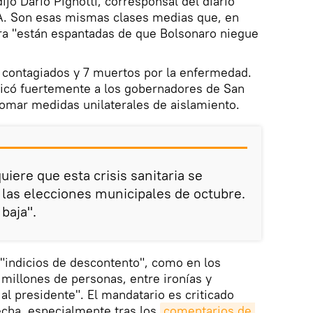
ijo Darío Pignotti, corresponsal del diario
A. Son esas mismas clases medias que, en
ora "están espantadas de que Bolsonaro niegue
 contagiados y 7 muertos por la enfermedad.
ticó fuertemente a los gobernadores de San
tomar medidas unilaterales de aislamiento.
iere que esta crisis sanitaria se
las elecciones municipales de octubre.
baja".
 "indicios de descontento", como en los
 millones de personas, entre ironías y
al presidente". El mandatario es criticado
echa, especialmente tras los
comentarios de 