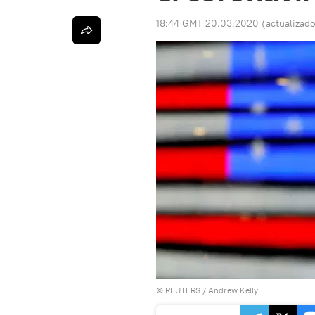
18:44 GMT 20.03.2020
(actualizad
©
REUTERS
/ Andrew Kelly