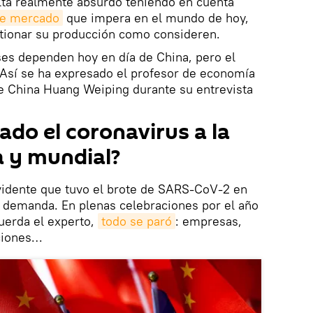
lta realmente absurdo teniendo en cuenta
re mercado
que impera en el mundo de hoy,
stionar su producción como consideren.
es dependen hoy en día de China, pero el
. Así se ha expresado el profesor de economía
e China Huang Weiping durante su entrevista
do el coronavirus a la
 y mundial?
evidente que tuvo el brote de SARS-CoV-2 en
a demanda. En plenas celebraciones por el año
uerda el experto,
todo se paró
: empresas,
iciones…