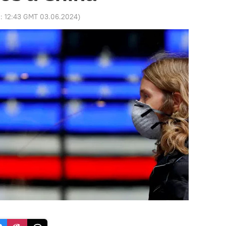
o:
12:43 GMT 03.06.2024
)