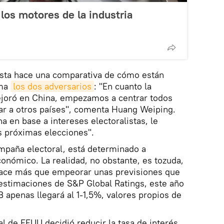
 los motores de la industria
ista hace una comparativa de cómo están
ema
los dos adversarios
: "En cuanto la
ejoró en China, empezamos a centrar todos
ar a otros países", comenta Huang Weiping.
a en base a intereses electoralistas, le
s próximas elecciones".
mpaña electoral, está determinado a
nómico. La realidad, no obstante, es tozuda,
hace más que empeorar unas previsiones que
s estimaciones de S&P Global Ratings, este año
B apenas llegará al 1-1,5%, valores propios de
al de EEUU decidió reducir la tasa de interés