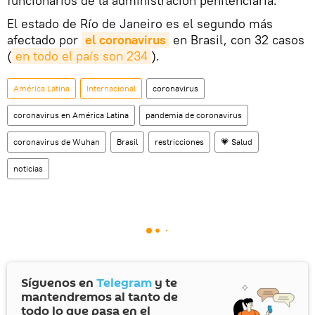
funcionarios de la administración penitenciaria.
El estado de Río de Janeiro es el segundo más
afectado por
el coronavirus
en Brasil, con 32 casos
(
en todo el país son 234
).
América Latina
Internacional
coronavirus
coronavirus en América Latina
pandemia de coronavirus
coronavirus de Wuhan
Brasil
restricciones
💗 Salud
noticias
Síguenos en
Telegram
y te
mantendremos al tanto de
todo lo que pasa en el