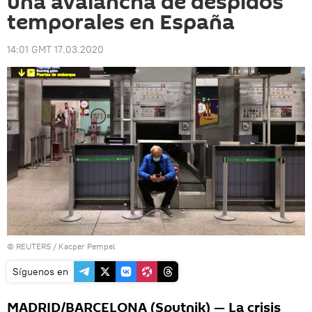
una avalancha de despidos
temporales en España
14:01 GMT 17.03.2020
©
REUTERS
/ Kacper Pempel
Síguenos en
MADRID/BARCELONA (Sputnik) — La crisis