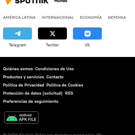
Mundo
AMÉRICA LATINA
INTERNACIONAL
ECONOMÍA
DEFENSA
M
Telegram
Twitter
VK
Quiénes somos
Condiciones de Uso
Productos y servicios
Contacto
Política de Privacidad
Politica de Cookies
Protección de datos (solicitud)
RSS
Preferencias de seguimiento