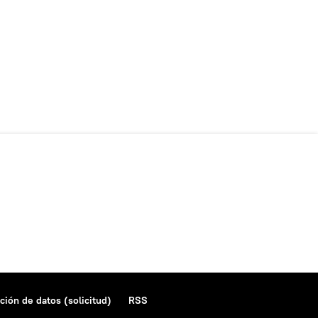
ción de datos (solicitud)
RSS