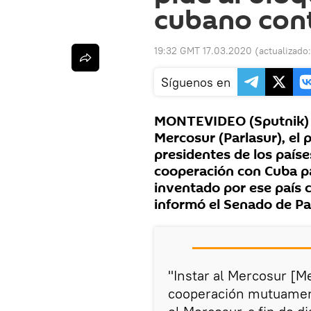
cubano con
19:32 GMT 17.03.2020
(actualizado
Síguenos en
MONTEVIDEO (Sputnik) —
Mercosur (Parlasur), el 
presidentes de los país
cooperación con Cuba pa
inventado por ese país 
informó el Senado de P
"Instar al Mercosur [M
cooperación mutuament