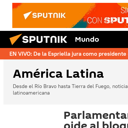
Mundo
EN VIVO: De la Espriella jura como president
América Latina
Desde el Río Bravo hasta Tierra del Fuego, noticias
latinoamericana
Parlamentar
pide al bloq