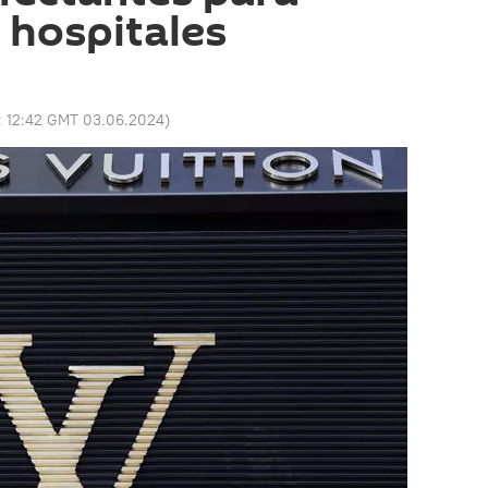
 hospitales
:
12:42 GMT 03.06.2024
)