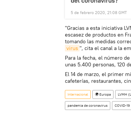
del coronavirus?
5 de febrero 2020, 21:08 GMT
"Gracias a esta iniciativa 
escasez de productos en Fr
tomando las medidas correc
virus
", cita el canal a la e
Para la fecha, el número de
unas 5.400 personas, 120 d
El 14 de marzo, el primer mi
cafeterías, restaurantes, ci
Internacional
🌍 Europa
LVMH (L
pandemia de coronavirus
COVID-19