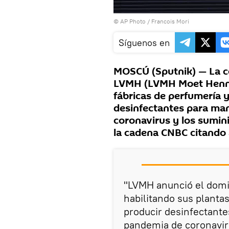
© AP Photo / Francois Mori
Síguenos en
MOSCÚ (Sputnik) — La co
LVMH (LVMH Moet Hennes
fábricas de perfumería 
desinfectantes para ma
coronavirus y los sumini
la cadena CNBC citando 
"LVMH anunció el domi
habilitando sus planta
producir desinfectant
pandemia de coronaviru