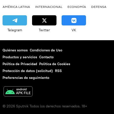
AMÉRICA LATINA
INTERNACIONAL
ECONOMÍA
DEFENSA
M
Telegram
Twitter
VK
Quiénes somos
Condiciones de Uso
Productos y servicios
Contacto
Política de Privacidad
Politica de Cookies
Protección de datos (solicitud)
RSS
Preferencias de seguimiento
© 2026 Sputnik Todos los derechos reservados. 18+