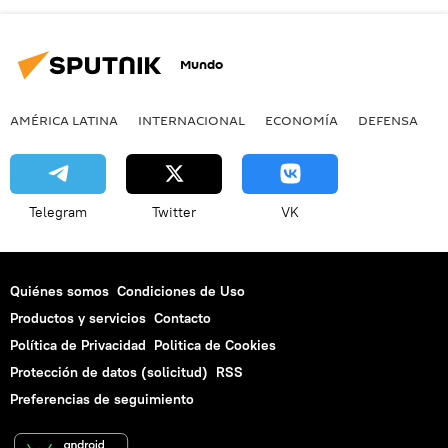
Mundo
AMÉRICA LATINA
INTERNACIONAL
ECONOMÍA
DEFENSA
M
Telegram
Twitter
VK
Quiénes somos
Condiciones de Uso
Productos y servicios
Contacto
Política de Privacidad
Politica de Cookies
Protección de datos (solicitud)
RSS
Preferencias de seguimiento