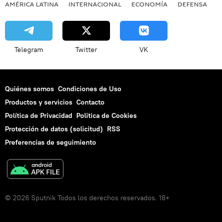
AMÉRICA LATINA
INTERNACIONAL
ECONOMÍA
DEFENSA
M
Telegram
Twitter
VK
Quiénes somos
Condiciones de Uso
Productos y servicios
Contacto
Política de Privacidad
Politica de Cookies
Protección de datos (solicitud)
RSS
Preferencias de seguimiento
© 2026 Sputnik Todos los derechos reservados. 18+