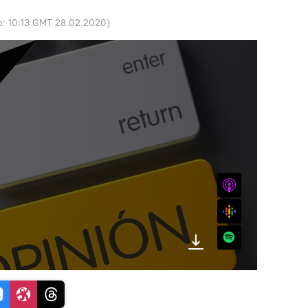
o:
10:13 GMT 28.02.2020
)
iTunes
Google
Spotify