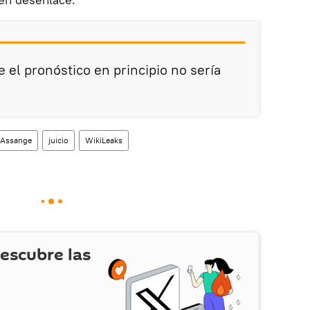
 el pronóstico en principio no sería
 Assange
juicio
WikiLeaks
escubre las