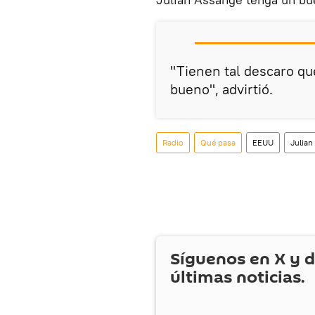
"Tienen tal descaro que
bueno", advirtió.
Radio
Qué pasa
EEUU
Julian
Síguenos en
X
y d
últimas noticias.