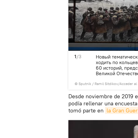
1
/3
cado al 75 aniversario de la
Новый тематически
ходить по кольце
60 историй, пред
Великой Отечестве
© Sputnik / Ramil Sitdikov
/
Acceder al
Desde noviembre de 2019 en
podía rellenar una encuesta 
tomó parte en
la Gran Guer