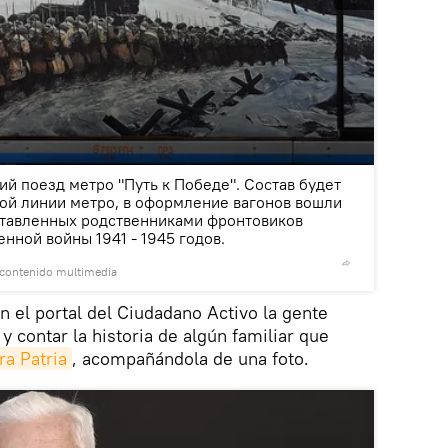
2
/3
й поезд метро "Путь к Победе". Состав будет
вой линии метро, в оформление вагонов вошли
ставленных родственниками фронтовиков
нной войны 1941 - 1945 годов.
 contenido multimedia
© Sputnik
 el portal del Ciudadano Activo la gente
y contar la historia de algún familiar que
ra Patria
, acompañándola de una foto.