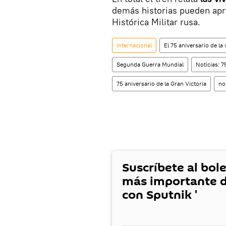
demás historias pueden apre
Histórica Militar rusa.
Internacional
El 75 aniversario de la
Segunda Guerra Mundial
Noticias: 7
75 aniversario de la Gran Victoria
no
Suscríbete al bole
más importante d
con Sputnik '