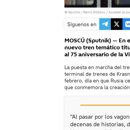
© Sputnik / Ramil Sitdikov
/
Acceder al c
Síguenos en
MOSCÚ (Sputnik) — En e
nuevo tren temático titu
al 75 aniversario de la V
La puesta en marcha del tr
terminal de trenes de Kras
febrero, día en que Rusia ce
que conmemora la creación d
"Al pasar por los vago
decenas de historias,