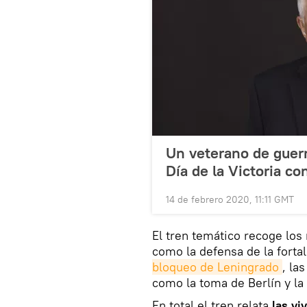
Un veterano de guer
Día de la Victoria co
14 de febrero 2020, 11:11 GMT
El tren temático recoge los
como la defensa de la forta
bloqueo de Leningrado
, la
como la toma de Berlín y la 
En total el tren relata
las vi