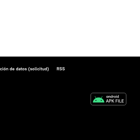
ción de datos (solicitud)
RSS