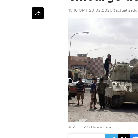
13:18 GMT 20.02.2020
(actualizado
©
REUTERS
/ Hani Amara