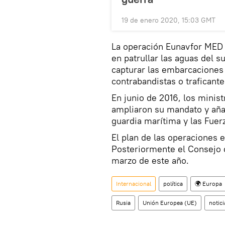
19 de enero 2020, 15:03 GMT
La operación Eunavfor MED 
en patrullar las aguas del s
capturar las embarcaciones 
contrabandistas o traficant
En junio de 2016, los minist
ampliaron su mandato y añad
guardia marítima y las Fue
El plan de las operaciones 
Posteriormente el Consejo d
marzo de este año.
Internacional
política
🌍 Europa
Rusia
Unión Europea (UE)
notici