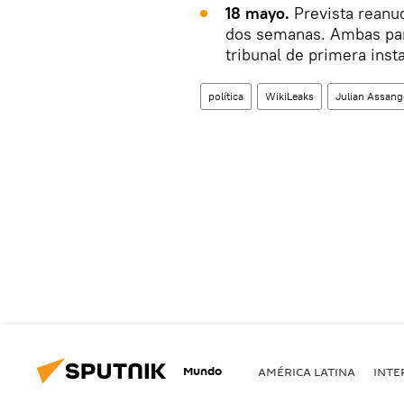
18 mayo.
Prevista reanud
dos semanas. Ambas part
tribunal de primera inst
política
WikiLeaks
Julian Assang
Mundo
AMÉRICA LATINA
INTE