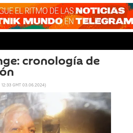
nge: cronología de
ión
:
12:33 GMT 03.06.2024
)