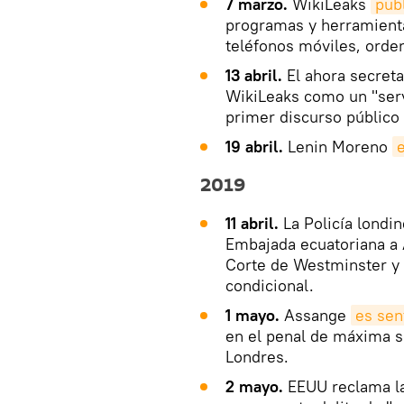
7 marzo.
WikiLeaks
publ
programas y herramienta
teléfonos móviles, orde
13 abril.
El ahora secret
WikiLeaks como un "servi
primer discurso público 
19 abril.
Lenin Moreno
2019
11 abril.
La Policía londi
Embajada ecuatoriana a
Corte de Westminster y e
condicional.
1 mayo.
Assange
es sen
en el penal de máxima s
Londres.
2 mayo.
EEUU reclama la