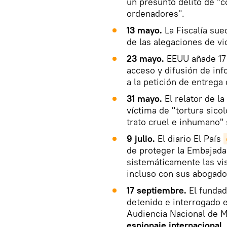
un presunto delito de "c
ordenadores".
13 mayo.
La Fiscalía su
de las alegaciones de vi
23 mayo.
EEUU añade 17 
acceso y difusión de inf
a la petición de entrega
31 mayo.
El relator de l
víctima de "tortura sicol
trato cruel e inhumano" 
9 julio.
El diario El País
de proteger la Embajada
sistemáticamente las vi
incluso con sus abogado
17 septiembre.
El fundad
detenido e interrogado e
Audiencia Nacional de M
espionaje internacional
.