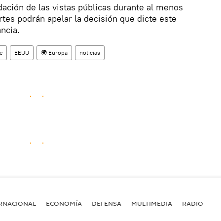
ación de las vistas públicas durante al menos
es podrán apelar la decisión que dicte este
ancia.
e
EEUU
🌍 Europa
noticias
RNACIONAL
ECONOMÍA
DEFENSA
MULTIMEDIA
RADIO