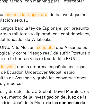
onspiración" con Manning para "interceptar
eca
anuncia la reapertura
de la investigación
olación sexual.
cargos bajo la ley de Espionaje, por presunto
ormes militares y diplomáticos confidenciales,
 del fundador de WikiLeaks.
a ONU, Nils Melzer,
constata
que Assange es
ógica" y corre "riesgo real" de sufrir "tortura o
si no le liberan y es extraditado a EEUU.
desvela
que la empresa española encargada
 de Ecuador, Undercover Global, espió
sitas de Assange y grabó las conversaciones,
s y médicos.
or y director de UC Global, David Morales, es
n el marco de la investigación del juez de la
adrid, José de la Mata,
de las denuncias de