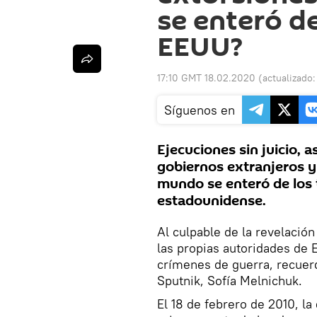
se enteró de
EEUU?
17:10 GMT 18.02.2020
(actualizado
Síguenos en
Ejecuciones sin juicio, a
gobiernos extranjeros y 
mundo se enteró de los te
estadounidense.
Al culpable de la revelació
las propias autoridades de
crímenes de guerra, recuerd
Sputnik, Sofía Melnichuk.
El 18 de febrero de 2010, l