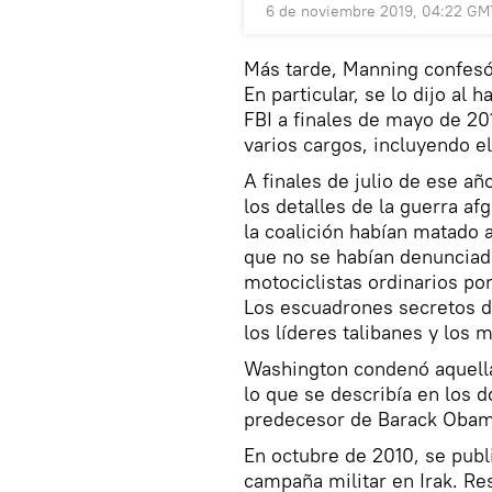
6 de noviembre 2019, 04:22 GM
Más tarde, Manning confesó 
En particular, se lo dijo al
FBI a finales de mayo de 201
varios cargos, incluyendo e
A finales de julio de ese a
los detalles de la guerra a
la coalición habían matado 
que no se habían denunciad
motociclistas ordinarios por
Los escuadrones secretos d
los líderes talibanes y los m
Washington condenó aquella
lo que se describía en los 
predecesor de Barack Obam
En octubre de 2010, se pub
campaña militar en Irak. R