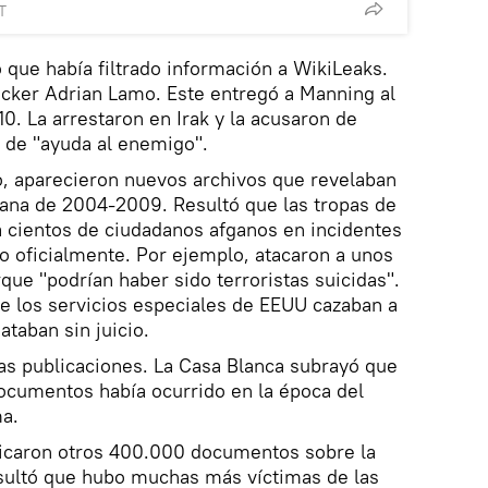
T
que había filtrado información a WikiLeaks.
 hacker Adrian Lamo. Este entregó a Manning al
0. La arrestaron en Irak y la acusaron de
l de "ayuda al enemigo".
ño, aparecieron nuevos archivos que revelaban
fgana de 2004-2009. Resultó que las tropas de
a cientos de ciudadanos afganos en incidentes
o oficialmente. Por ejemplo, atacaron a unos
que "podrían haber sido terroristas suicidas".
e los servicios especiales de EEUU cazaban a
ataban sin juicio.
s publicaciones. La Casa Blanca subrayó que
documentos había ocurrido en la época del
a.
licaron otros 400.000 documentos sobre la
esultó que hubo muchas más víctimas de las