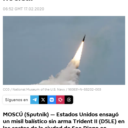
06:52 GMT 17.02.2020
CC0
/
National Museum of the U.S. Navy
/
160831-N-SS202-003
Síguenos en
MOSCÚ (Sputnik) — Estados Unidos ensayó
un misil balístico sin arma Trident II (D5LE) en