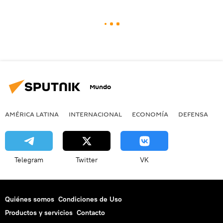
Mundo
AMÉRICA LATINA
INTERNACIONAL
ECONOMÍA
DEFENSA
M
Telegram
Twitter
VK
Quiénes somos
Condiciones de Uso
Productos y servicios
Contacto