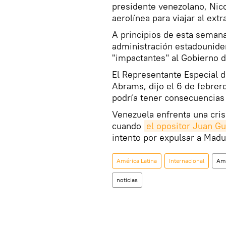
presidente venezolano, Nic
aerolínea para viajar al extr
A principios de esta semana
administración estadounid
"impactantes" al Gobierno 
El Representante Especial d
Abrams, dijo el 6 de febre
podría tener consecuencias
Venezuela enfrenta una crisi
cuando
el opositor Juan G
intento por expulsar a Madu
América Latina
Internacional
Amé
noticias