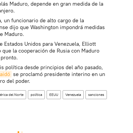
olás Maduro, depende en gran medida de la
anjero.
, un funcionario de alto cargo de la
ense dijo que Washington impondrá medidas
de Maduro.
e Estados Unidos para Venezuela, Elliott
ro que la cooperación de Rusia con Maduro
 pronto.
s política desde principios del año pasado,
uaidó
se proclamó presidente interino en un
ro del poder.
rica del Norte
política
EEUU
Venezuela
sanciones