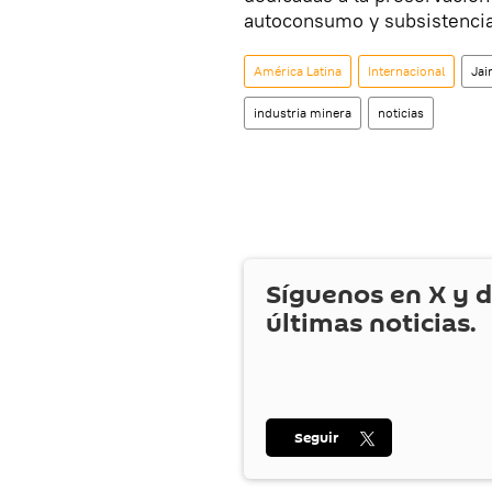
autoconsumo y subsistencia
América Latina
Internacional
Jai
industria minera
noticias
Síguenos en
X
y d
últimas noticias.
Seguir