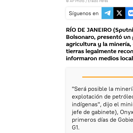
© AP Photo / Eraldo Peres
Síguenos en
RÍO DE JANEIRO (Sputnik
Bolsonaro, presentó un 
agricultura y la minería,
tierras legalmente recon
informaron medios local
"Será posible la minerí
explotación de petróleo
indígenas", dijo el mini
jefe de gabinete), Ony
primeros días de Gobie
G1.