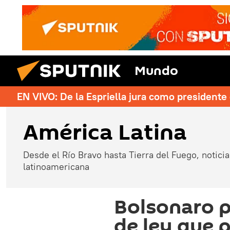
Mundo
EN VIVO: De la Espriella jura como president
América Latina
Desde el Río Bravo hasta Tierra del Fuego, noticias
latinoamericana
Bolsonaro 
de ley que 