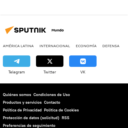
Mundo
AMÉRICA LATINA
INTERNACIONAL
ECONOMÍA
DEFENSA
M
Telegram
Twitter
VK
Quiénes somos
Condiciones de Uso
Productos y servicios
Contacto
Política de Privacidad
Politica de Cookies
Protección de datos (solicitud)
RSS
Preferencias de seguimiento