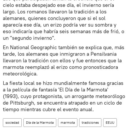
cielo estaba despejado ese día, el invierno sería
largo. Los romanos llevaron la tradición a los
alemanes, quienes concluyeron que si el sol
aparecía ese día, un erizo podría ver su sombra y
eso indicaría que habría seis semanas más de frió, o
un "segundo invierno".
En National Geographic también se explica que, más
tarde, los alemanes que inmigraron a Pensilvania
llevaron la tradición con ellos y fue entonces que la
marmota reemplazó al erizo como pronosticadora
meteorológica.
La fiesta local se hizo mundialmente famosa gracias
a la película de fantasía 'El Día de la Marmota'
(1993), cuyo protagonista, un arrogante meteorólogo
de Pittsburgh, se encuentra atrapado en un ciclo de
tiempo mientras cubre el evento anual.
sociedad
Día de la Marmota
marmota
tradiciones
EEUU