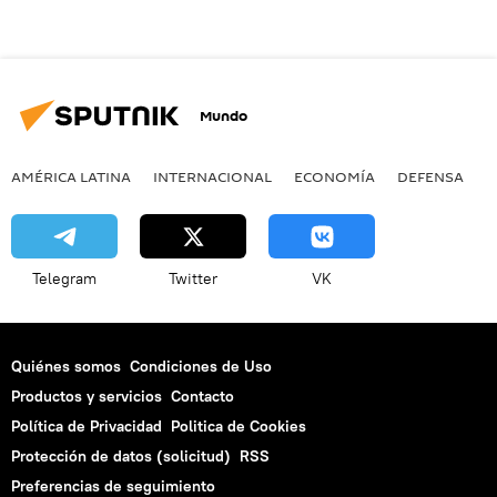
Mundo
AMÉRICA LATINA
INTERNACIONAL
ECONOMÍA
DEFENSA
M
Telegram
Twitter
VK
Quiénes somos
Condiciones de Uso
Productos y servicios
Contacto
Política de Privacidad
Politica de Cookies
Protección de datos (solicitud)
RSS
Preferencias de seguimiento