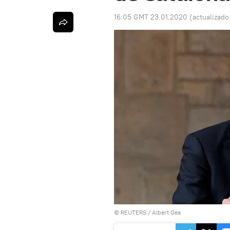
16:05 GMT 23.01.2020
(actualizado
©
REUTERS
/ Albert Gea