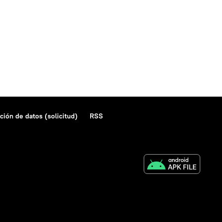
ción de datos (solicitud)
RSS