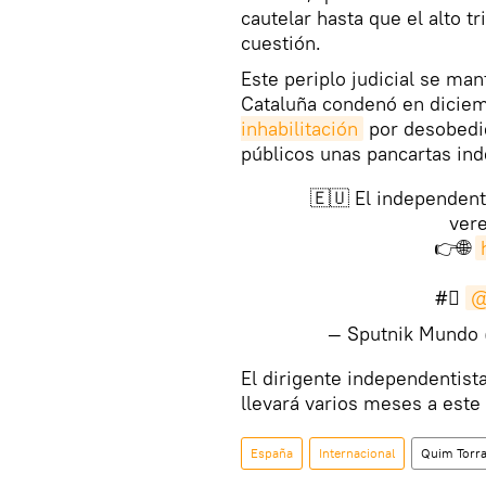
cautelar hasta que el alto t
cuestión.
Este periplo judicial se man
Cataluña condenó en diciem
inhabilitación
por desobedie
públicos unas pancartas ind
🇪🇺 El independent
ver
👉🌐
#⃣
@
— Sputnik Mundo
El dirigente independentist
llevará varios meses a este 
España
Internacional
Quim Torr