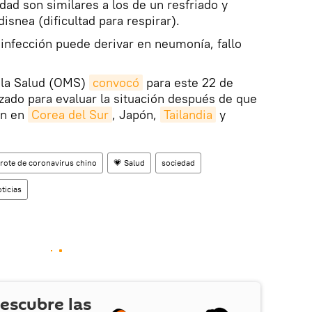
ad son similares a los de un resfriado y
disnea (dificultad para respirar).
 infección puede derivar en neumonía, fallo
 la Salud (OMS)
convocó
para este 22 de
zado para evaluar la situación después de que
én en
Corea del Sur
, Japón,
Tailandia
y
brote de coronavirus chino
💗 Salud
sociedad
ticias
escubre las