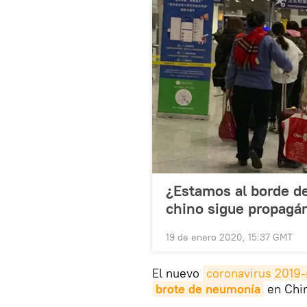
¿Estamos al borde de
chino sigue propagá
19 de enero 2020, 15:37 GMT
El nuevo
coronavirus 2019
brote de neumonía
en Chin