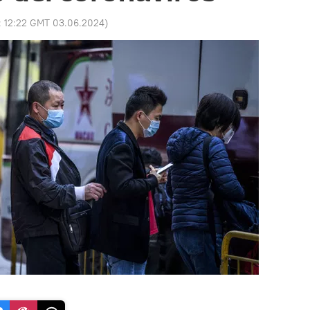
:
12:22 GMT 03.06.2024
)