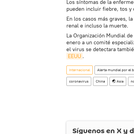
Los síntomas de la enfermed
pueden incluir fiebre, tos y 
En los casos más graves, la
renal e incluso la muerte.
La Organización Mundial de
enero a un comité especiali
el virus se detectara tambi
EEUU
.
Internacional
Alerta mundial por el 
coronavirus
China
🌏 Asia
no
Síguenos en
X
y d