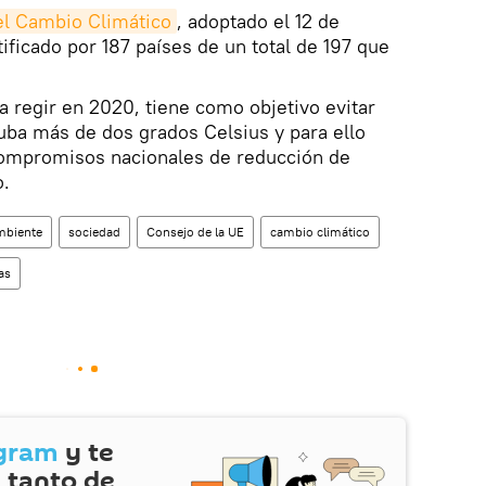
el Cambio Climático
, adoptado el 12 de
ificado por 187 países de un total de 197 que
 regir en 2020, tiene como objetivo evitar
uba más de dos grados Celsius y para ello
ompromisos nacionales de reducción de
o.
mbiente
sociedad
Consejo de la UE
cambio climático
as
gram
y te
 tanto de