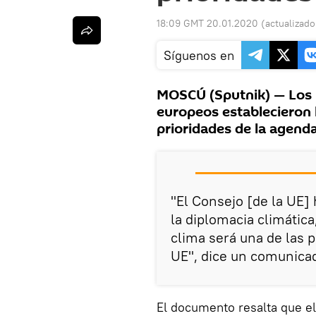
18:09 GMT 20.01.2020
(actualizad
Síguenos en
MOSCÚ (Sputnik) — Los m
europeos establecieron l
prioridades de la agenda
"El Consejo [de la UE]
la diplomacia climática
clima será una de las p
UE", dice un comunicad
El documento resalta que e