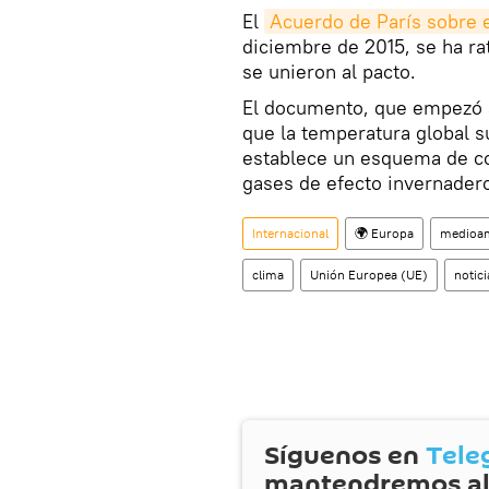
El
Acuerdo de París sobre 
diciembre de 2015, se ha rat
se unieron al pacto.
El documento, que empezó a
que la temperatura global s
establece un esquema de c
gases de efecto invernader
Internacional
🌍 Europa
medioa
clima
Unión Europea (UE)
notici
Síguenos en
Tele
mantendremos al