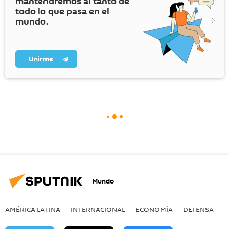
mantendremos al tanto de
todo lo que pasa en el
mundo.
Unirme
Mundo
AMÉRICA LATINA
INTERNACIONAL
ECONOMÍA
DEFENSA
M