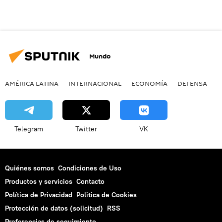
Mundo
AMÉRICA LATINA
INTERNACIONAL
ECONOMÍA
DEFENSA
M
Telegram
Twitter
VK
Quiénes somos
Condiciones de Uso
Productos y servicios
Contacto
Política de Privacidad
Politica de Cookies
Protección de datos (solicitud)
RSS
Preferencias de seguimiento