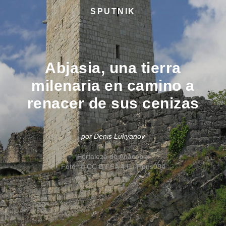
SPUTNIK
Abjasia, una tierra
milenaria en camino a
renacer de sus cenizas
por Denis Lukyanov
Fortaleza de Anacopia
Foto: © CC BY-SA 4.0 / Hons084