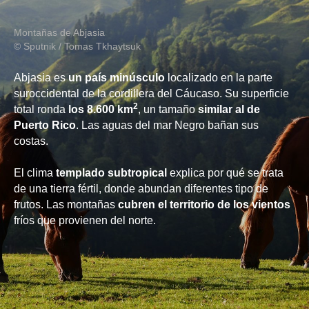
Montañas de Abjasia
© Sputnik / Tomas Tkhaytsuk
Abjasia es
un país minúsculo
localizado en la parte
suroccidental de la cordillera del Cáucaso. Su superficie
2
total ronda
los 8.600 km
, un tamaño
similar al de
Puerto Rico
. Las aguas del mar Negro bañan sus
costas.
El clima
templado subtropical
explica por qué se trata
de una tierra fértil, donde abundan diferentes tipo de
frutos. Las montañas
cubren el territorio de los vientos
fríos que provienen del norte.