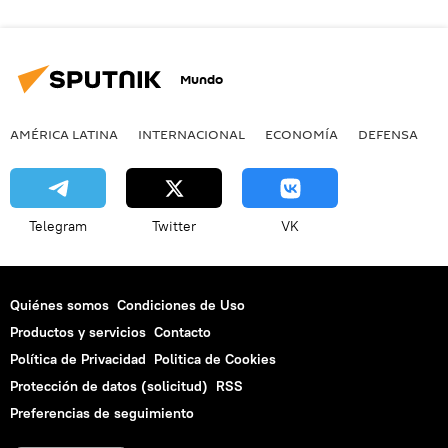
Mundo
AMÉRICA LATINA
INTERNACIONAL
ECONOMÍA
DEFENSA
M
Telegram
Twitter
VK
Quiénes somos
Condiciones de Uso
Productos y servicios
Contacto
Política de Privacidad
Politica de Cookies
Protección de datos (solicitud)
RSS
Preferencias de seguimiento