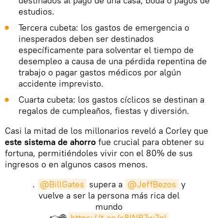
destinados al pago de una casa, boda o pagos de
estudios.
Tercera cubeta: los gastos de emergencia o
inesperados deben ser destinados
específicamente para solventar el tiempo de
desempleo a causa de una pérdida repentina de
trabajo o pagar gastos médicos por algún
accidente imprevisto.
Cuarta cubeta: los gastos cíclicos se destinan a
regalos de cumpleaños, fiestas y diversión.
Casi la mitad de los millonarios reveló a Corley que
este sistema de ahorro
fue crucial para obtener su
fortuna, permitiéndoles vivir con el 80% de sus
ingresos o en algunos casos menos.
.
@BillGates
supera a
@JeffBezos
y
vuelve a ser la persona más rica del
mundo
👉🌐
https://t.co/s8INB7w7pI