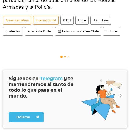
personas, cinco de ellas a manos de las Fuerzas
Armadas y la Policía.
América Latina
Internacional
CIDH
Chile
disturbios
protestas
Policía de Chile
📰 Estallido social en Chile
noticias
Síguenos en
Telegram
y te
mantendremos al tanto de
todo lo que pasa en el
mundo.
Unirme