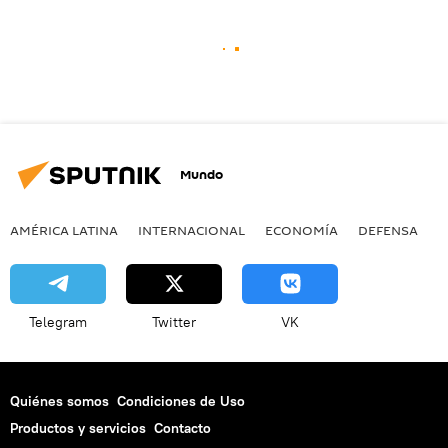
Mundo
AMÉRICA LATINA
INTERNACIONAL
ECONOMÍA
DEFENSA
M
Telegram
Twitter
VK
Quiénes somos
Condiciones de Uso
Productos y servicios
Contacto