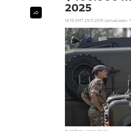
2025
14:19 GMT 29.11.2019
(actualizado:
© AP Photo / Vadim Ghirda