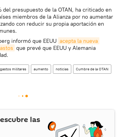
 del presupuesto de la OTAN, ha criticado en
países miembros de la Alianza por no aumentar
zando con reducir su propia aportación en
omunes.
nberg informó que EEUU
acepta la nueva 
gastos
que prevé que EEUU y Alemania
dad.
gastos militares
aumento
noticias
Cumbre de la OTAN
escubre las