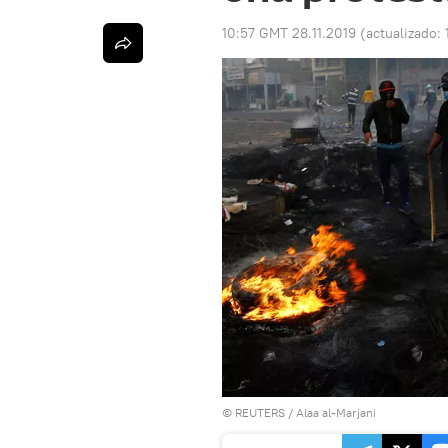
10:57 GMT 28.11.2019
(actualizado:
©
REUTERS
/ Alaa al-Marjani