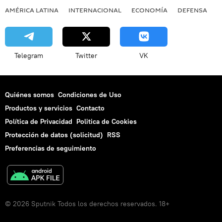
AMÉRICA LATINA
INTERNACIONAL
ECONOMÍA
DEFENSA
M
Telegram
Twitter
VK
Quiénes somos
Condiciones de Uso
Productos y servicios
Contacto
Política de Privacidad
Politica de Cookies
Protección de datos (solicitud)
RSS
Preferencias de seguimiento
© 2026 Sputnik Todos los derechos reservados. 18+