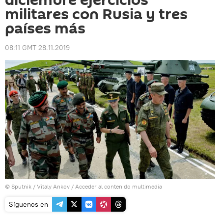
diciembre ejercicios
militares con Rusia y tres
países más
08:11 GMT 28.11.2019
© Sputnik / Vitaly Ankov
/
Acceder al contenido multimedia
Síguenos en