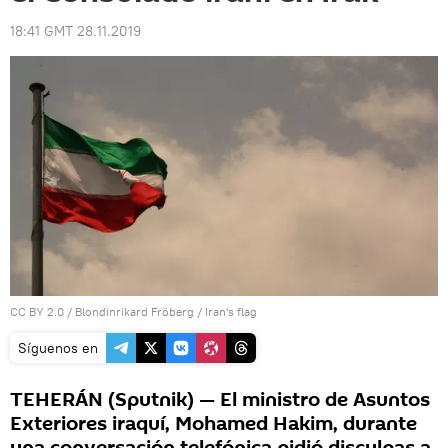
18:41 GMT 28.11.2019
CC BY 2.0
/
Blondinrikard Fröberg
/
Iran's flag
Síguenos en
TEHERÁN (Sputnik) — El ministro de Asuntos
Exteriores iraquí, Mohamed Hakim, durante