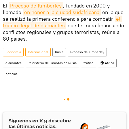
El
Proceso de Kimberley
, fundado en 2000 y
llamado
en honor a la ciudad sudafricana
en la que
se realizó la primera conferencia para combatir
el 
tráfico ilegal de diamantes
que termina financiando
conflictos regionales y grupos terroristas, reúne a
80 países.
Economía
Internacional
Rusia
Proceso de Kimberley
diamantes
Ministerio de Finanzas de Rusia
tráfico
🌍 África
noticias
Síguenos en
X
y descubre
las últimas noticias.