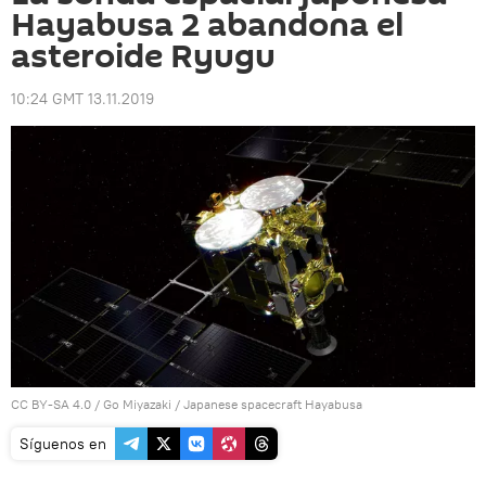
Hayabusa 2 abandona el
asteroide Ryugu
10:24 GMT 13.11.2019
CC BY-SA 4.0
/
Go Miyazaki
/
Japanese spacecraft Hayabusa
Síguenos en