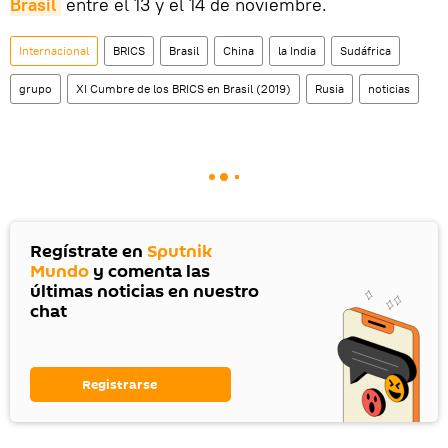
Brasil
entre el 13 y el 14 de noviembre.
Internacional
BRICS
Brasil
China
la India
Sudáfrica
grupo
XI Cumbre de los BRICS en Brasil (2019)
Rusia
noticias
Regístrate en
Sputnik
Mundo
y comenta las
últimas noticias en nuestro
chat
Registrarse