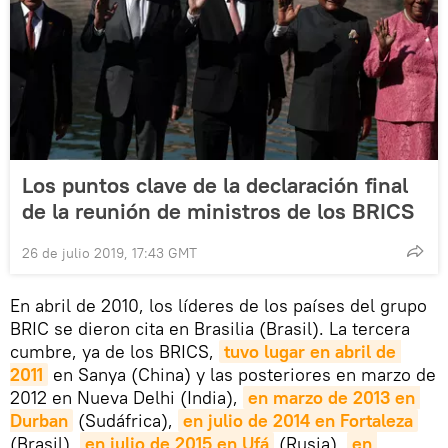
Los puntos clave de la declaración final
de la reunión de ministros de los BRICS
26 de julio 2019, 17:43 GMT
En abril de 2010, los líderes de los países del grupo
BRIC se dieron cita en Brasilia (Brasil). La tercera
cumbre, ya de los BRICS,
tuvo lugar en abril de 
2011
en Sanya (China) y las posteriores en marzo de
2012 en Nueva Delhi (India),
en marzo de 2013 en 
Durban
(Sudáfrica),
en julio de 2014 en Fortaleza
(Brasil),
en julio de 2015 en Ufá
(Rusia),
en 