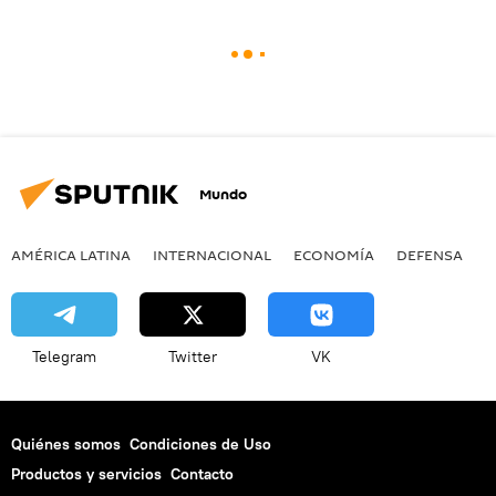
Mundo
AMÉRICA LATINA
INTERNACIONAL
ECONOMÍA
DEFENSA
M
Telegram
Twitter
VK
Quiénes somos
Condiciones de Uso
Productos y servicios
Contacto